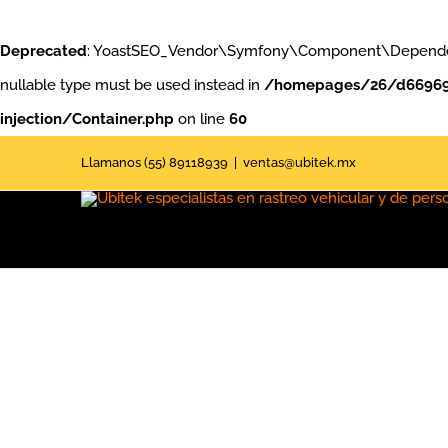
Deprecated
: YoastSEO_Vendor\Symfony\Component\DependencyInj
nullable type must be used instead in
/homepages/26/d669691
injection/Container.php
on line
60
Saltar
Llamanos (55) 89118939
|
ventas@ubitek.mx
al
contenido