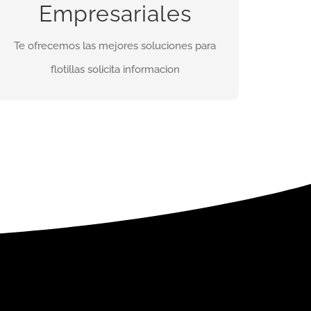
Te daremos la mejor solución a un fabuloso
Empresariales
precio contáctanos
Te ofrecemos las mejores soluciones para
flotillas solicita informacion
INFORMES