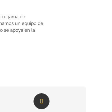
plia gama de
ormamos un equipo de
io se apoya en la
Solución efectiva para cada
industria