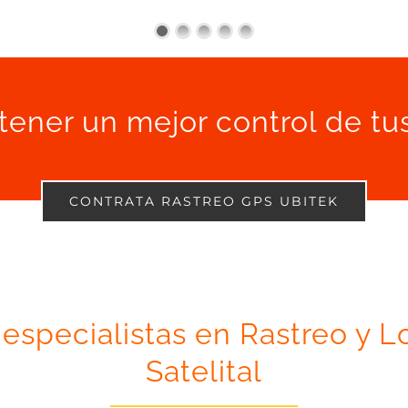
tener un mejor control de tu
CONTRATA RASTREO GPS UBITEK
 especialistas en Rastreo y L
Satelital