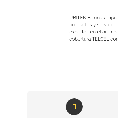
UBITEK Es una empres
productos y servicio
expertos en el área d
cobertura TELCEL con 
La solución para cuidar de tu
familia