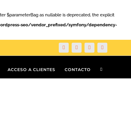
 $parameterBag as nullable is deprecated, the explicit
ordpress-seo/vendor_prefixed/symfony/dependency-
Facebook
Twitter
YouTube
Instagram
ACCESO A CLIENTES
CONTACTO