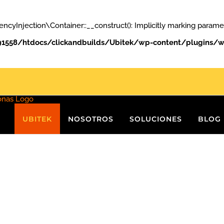
ection\Container::__construct(): Implicitly marking parameter
558/htdocs/clickandbuilds/Ubitek/wp-content/plugins/w
UBITEK
NOSOTROS
SOLUCIONES
BLOG