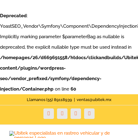
Deprecated
:
YoastSEO_Vendor\Symfony\Component\DependencyInjection\Con
Implicitly marking parameter $parameterBag as nullable is
deprecated, the explicit nullable type must be used instead in
/homepages/26/d669691558/htdocs/clickandbuilds/Ubite
content/plugins/wordpress-
seo/vendor_prefixed/symfony/dependency-
injection/Container.php
on line
60
Saltar
Llamanos (55) 89118939
|
ventas@ubitek.mx
al
Facebook
Twitter
YouTube
Instagram
contenido