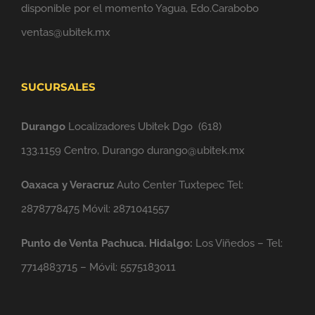
disponible por el momento Yagua, Edo.Carabobo
ventas@ubitek.mx
SUCURSALES
Durango
Localizadores Ubitek Dgo
(618)
133.1159
Centro, Durango durango@ubitek.mx
Oaxaca y Veracruz
Auto Center Tuxtepec Tel:
2878778475 Móvil: 2871041557
Punto de Venta Pachuca. Hidalgo:
Los Viñedos – Tel:
7714883715 – Móvil: 5575183011