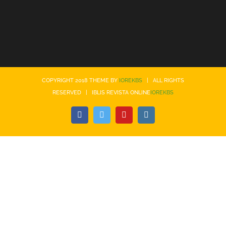
COPYRIGHT 2018 THEME BY
IOREKBS
| ALL RIGHTS
RESERVED | IBLIS REVISTA ONLINE
IOREKBS
Facebook
Twitter
YouTube
Instagram