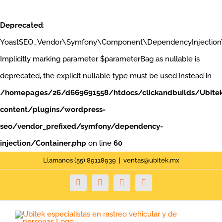
Deprecated
:
YoastSEO_Vendor\Symfony\Component\DependencyInjection\Con
Implicitly marking parameter $parameterBag as nullable is
deprecated, the explicit nullable type must be used instead in
/homepages/26/d669691558/htdocs/clickandbuilds/Ubite
content/plugins/wordpress-
seo/vendor_prefixed/symfony/dependency-
injection/Container.php
on line
60
Saltar
Llamanos (55) 89118939
|
ventas@ubitek.mx
al
Facebook
Twitter
YouTube
Instagram
contenido