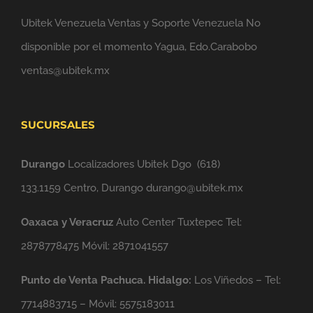
Ubitek Venezuela Ventas y Soporte Venezuela No
disponible por el momento Yagua, Edo.Carabobo
ventas@ubitek.mx
SUCURSALES
Durango
Localizadores Ubitek Dgo
(618)
133.1159
Centro, Durango durango@ubitek.mx
Oaxaca y Veracruz
Auto Center Tuxtepec Tel:
2878778475 Móvil: 2871041557
Punto de Venta Pachuca. Hidalgo:
Los Viñedos – Tel:
7714883715 – Móvil: 5575183011