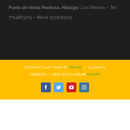
Punto de Venta Pachuca. Hidalgo:
Los Viñedos – Tel:
7714883715 – Móvil: 5575183011
COPYRIGHT 2018 THEME BY
IOREKBS
| ALL RIGHTS
RESERVED | IBLIS REVISTA ONLINE
IOREKBS
Facebook
Twitter
YouTube
Instagram