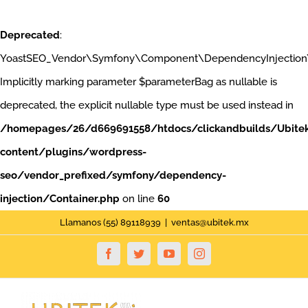
Deprecated
:
YoastSEO_Vendor\Symfony\Component\DependencyInjection\Con
Implicitly marking parameter $parameterBag as nullable is
deprecated, the explicit nullable type must be used instead in
/homepages/26/d669691558/htdocs/clickandbuilds/Ubite
content/plugins/wordpress-
seo/vendor_prefixed/symfony/dependency-
injection/Container.php
on line
60
Saltar
Llamanos (55) 89118939
|
ventas@ubitek.mx
al
Facebook
Twitter
YouTube
Instagram
contenido