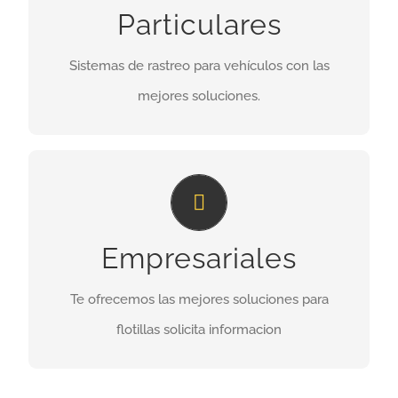
Particulares
patrimonio y te dan tranquilidad
Sistemas de rastreo para vehículos con las
INFORMES
mejores soluciones.
Solución efectiva para cada
industria
Te daremos la mejor solución a un fabuloso
Empresariales
precio contáctanos
Te ofrecemos las mejores soluciones para
flotillas solicita informacion
INFORMES