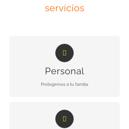
servicios
La solución para cuidar de tu
familia
Discreto, funcional y con la mejor tecnologia
Personal
Protegemos a tu familia
INFORMES
Cuida tu automóvil o motocicleta
Efectividad y tecnología, que protegen tu