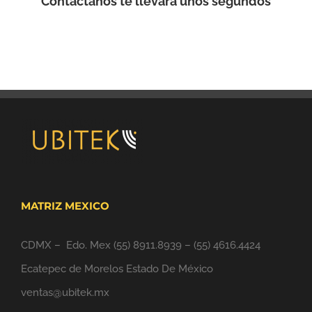
Contactanos te llevara unos segundos
MATRIZ MEXICO
CDMX – Edo. Mex
(55) 8911.8939
–
(55) 4616.4424
Ecatepec de Morelos Estado De México
ventas@ubitek.mx