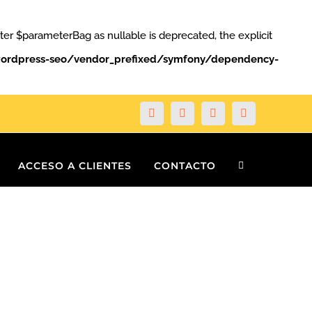
 $parameterBag as nullable is deprecated, the explicit
ordpress-seo/vendor_prefixed/symfony/dependency-
Facebook
Twitter
YouTube
Instagram
ACCESO A CLIENTES
CONTACTO