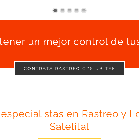
tener un mejor control de tu
CONTRATA RASTREO GPS UBITEK
 especialistas en Rastreo y L
Satelital