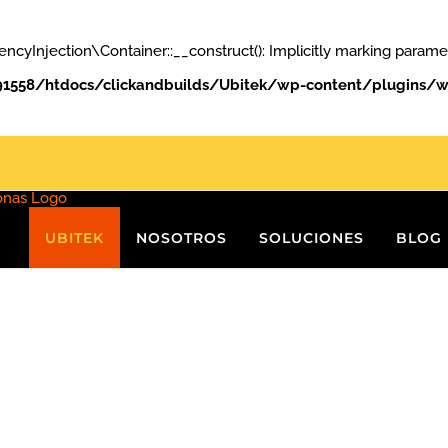
ection\Container::__construct(): Implicitly marking parameter
558/htdocs/clickandbuilds/Ubitek/wp-content/plugins/w
UBITEK
NOSOTROS
SOLUCIONES
BLOG