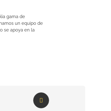
plia gama de
ormamos un equipo de
io se apoya en la
Solución efectiva para cada
industria