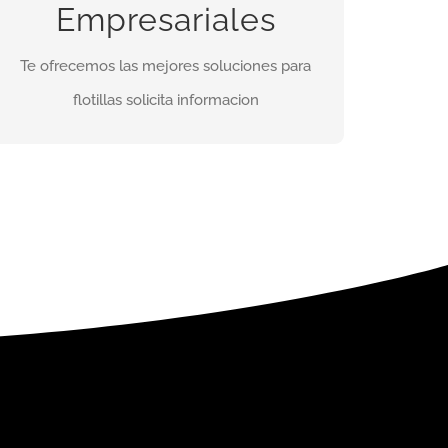
Te daremos la mejor solución a un fabuloso
Empresariales
precio contáctanos
Te ofrecemos las mejores soluciones para
flotillas solicita informacion
INFORMES