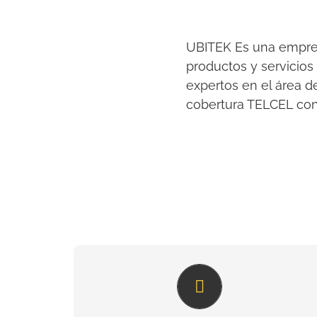
UBITEK Es una empres
productos y servicio
expertos en el área d
cobertura TELCEL con 
La solución para cuidar de tu
familia