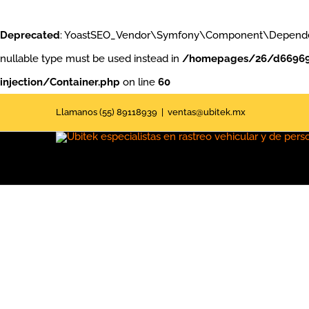
Deprecated
: YoastSEO_Vendor\Symfony\Component\DependencyInj
nullable type must be used instead in
/homepages/26/d669691
injection/Container.php
on line
60
Saltar
Llamanos (55) 89118939
|
ventas@ubitek.mx
al
contenido