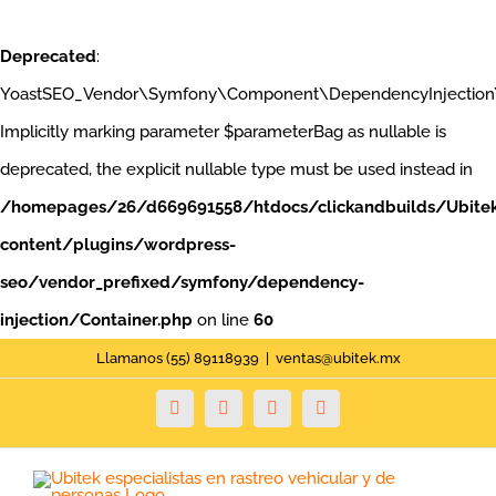
Deprecated
:
YoastSEO_Vendor\Symfony\Component\DependencyInjection\Con
Implicitly marking parameter $parameterBag as nullable is
deprecated, the explicit nullable type must be used instead in
/homepages/26/d669691558/htdocs/clickandbuilds/Ubite
content/plugins/wordpress-
seo/vendor_prefixed/symfony/dependency-
injection/Container.php
on line
60
Saltar
Llamanos (55) 89118939
|
ventas@ubitek.mx
al
Facebook
Twitter
YouTube
Instagram
contenido