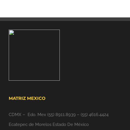
MATRIZ MEXICO
CDMX – Edo. Mex
(55) 8911.8939
–
(55) 4616.4424
Ecatepec de Morelos Estado De México