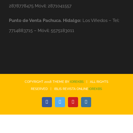
2878778475 Móvil: 2871041557
Punto de Venta Pachuca. Hidalgo:
Los Viñedos – Tel:
7714883715 – Móvil: 5575183011
COPYRIGHT 2018 THEME BY
IOREKBS
| ALL RIGHTS
RESERVED | IBLIS REVISTA ONLINE
IOREKBS
Facebook
Twitter
YouTube
Instagram