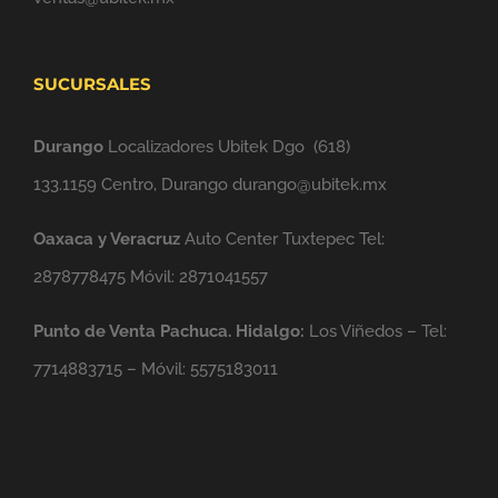
SUCURSALES
Durango
Localizadores Ubitek Dgo
(618)
133.1159
Centro, Durango durango@ubitek.mx
Oaxaca y Veracruz
Auto Center Tuxtepec Tel:
2878778475 Móvil: 2871041557
Punto de Venta Pachuca. Hidalgo:
Los Viñedos – Tel:
7714883715 – Móvil: 5575183011