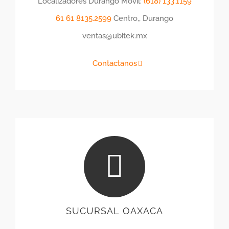
Localizadores Durango Móvil:
(618) 133.1159
61
61
8135.2599
Centro,, Durango
ventas@ubitek.mx
Contactanos
SUCURSAL OAXACA