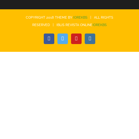
COPYRIGHT 2018 THEME BY
IOREKBS
| ALL RIGHTS
RESERVED | IBLIS REVISTA ONLINE
IOREKBS
Facebook
Twitter
YouTube
Instagram