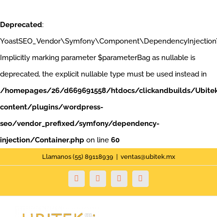
Deprecated
:
YoastSEO_Vendor\Symfony\Component\DependencyInjection\Con
Implicitly marking parameter $parameterBag as nullable is
deprecated, the explicit nullable type must be used instead in
/homepages/26/d669691558/htdocs/clickandbuilds/Ubite
content/plugins/wordpress-
seo/vendor_prefixed/symfony/dependency-
injection/Container.php
on line
60
Saltar
Llamanos (55) 89118939
|
ventas@ubitek.mx
al
Facebook
Twitter
YouTube
Instagram
contenido