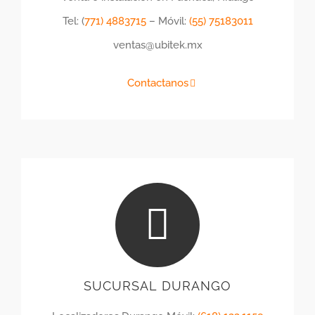
Tel: (
771) 4883715
– Móvil:
(55) 75183011
ventas@ubitek.mx
Contactanos
SUCURSAL DURANGO