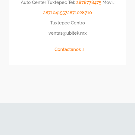
Auto Center Tuxtepec Tel:
2878778475
Móvil:
2871041557
28710
28710
Tuxtepec Centro
ventas@ubitek.mx
Contactanos